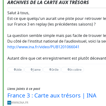
ARCHIVES DE LA CARTE AUX TRÉSORS
Salut à tous,
Est-ce que quelqu'un aurait une piste pour retrouver les
sur France 3 en replay (les précédentes saisons) ?
La question semble simple mais pas facile de trouver le
Du côté de l'institut national de l'audiovisuel, voici la se
http://www.ina.fr/video/PUB1201066041
Autant dire que cet enregistrement est plutôt décevant
0
0
0
0
Utile
J'aime
Drôle
En colère
Liens joints à ce post
France 3 : Carte aux trésors | INA
WWW.INA.FR