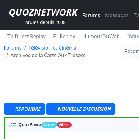
QUOZNETWORK
Forums
Messages
Tw
Forums depuis 2008
TV Direct Replay
F1 Replay
HumourDuWeb
Indus
Forums
Télévision et Cinéma
Récem
Archives de la Carte Aux Trésors
RÉPONDRE
NOUVELLE DISCUSSION
QuozPowa
Auteur
Admin