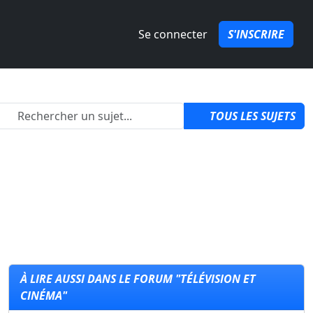
Se connecter
S'INSCRIRE
2
TOUS LES SUJETS
À LIRE AUSSI DANS LE FORUM "TÉLÉVISION ET
CINÉMA"