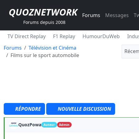
QUOZNETWORK
Forums
Messages
Tw
Forums depuis 2008
TV Direct Replay
F1 Replay
HumourDuWeb
Indus
Forums
Télévision et Cinéma
Récem
Films sur le sport automobile
RÉPONDRE
NOUVELLE DISCUSSION
QuozPowa
Auteur
Admin