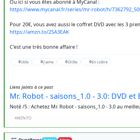
Ou ici si vous êtes abonné à MyCanal :
https://www.mycanal.fr/series/mr-robot/h/7362792_5
Pour 20€, vous avez aussi le coffret DVD avec les 3 pre
https://amzn.to/2SA3EAK
C'est une très bonne affaire !
0
0
0
0
Utile
J'aime
Drôle
En colère
Liens joints à ce post
Mr. Robot - saisons_1.0 - 3.0: DVD et 
Noté /5 : Achetez Mr. Robot - saisons_1.0 - 3.0 au meille
AMZN.TO
QuozPowa