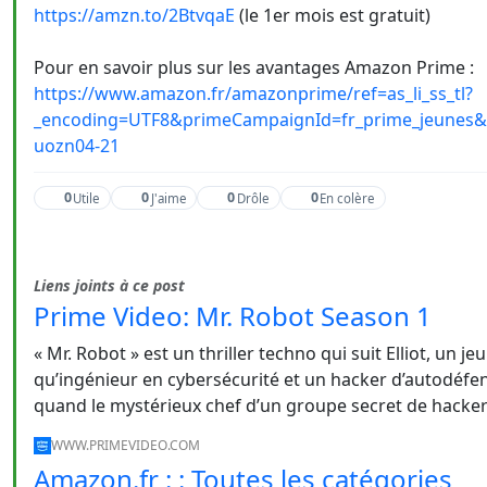
https://amzn.to/2BtvqaE
(le 1er mois est gratuit)
Pour en savoir plus sur les avantages Amazon Prime :
https://www.amazon.fr/amazonprime/ref=as_li_ss_tl?
_encoding=UTF8&primeCampaignId=fr_prime_jeunes&r
uozn04-21
0
0
0
0
Utile
J'aime
Drôle
En colère
Liens joints à ce post
Prime Video: Mr. Robot Season 1
« Mr. Robot » est un thriller techno qui suit Elliot, un je
qu’ingénieur en cybersécurité et un hacker d’autodéfens
quand le mystérieux chef d’un groupe secret de hackers
WWW.PRIMEVIDEO.COM
Amazon.fr : : Toutes les catégories