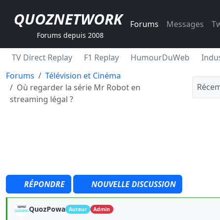
QUOZNETWORK
Forums
Messages
Tw
Forums depuis 2008
TV Direct Replay
F1 Replay
HumourDuWeb
Indus
Forums
Télévision et Cinéma
Récem
Où regarder la série Mr Robot en
streaming légal ?
RÉPONDRE
NOUVELLE DISCUSSION
QuozPowa
Auteur
Admin