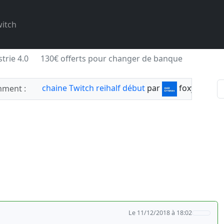
itch
trie 4.0
130€ offerts pour changer de banque
chaine Twitch reihalf début
par
foxylabnyy
ment :
Le 11/12/2018 à 18:02