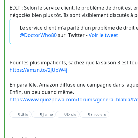
EDIT : Selon le service client, le problème de droit est 
négociés bien plus tôt. Ils sont visiblement discutés à po
Le service client m'a parlé d'un problème de droit 
@DoctorWho80
sur
Twitter -
Voir le tweet
Pour les plus impatients, sachez que la saison 3 est t
https://amzn.to/2jUpW4j
En parallèle, Amazon diffuse une campagne dans laquelle
Enfin, un peu quand même.
https://www.quozpowa.com/forums/general-blabla/t/qu
0
0
0
0
Utile
J'aime
Drôle
En colère