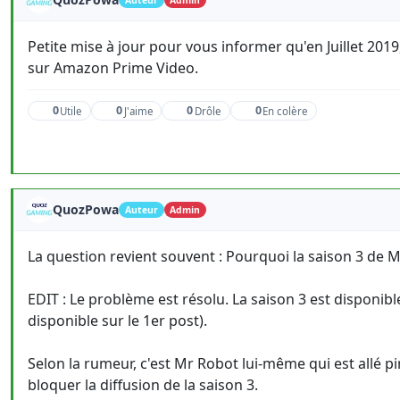
Auteur
Admin
Petite mise à jour pour vous informer qu'en Juillet 201
sur Amazon Prime Video.
0
0
0
0
Utile
J'aime
Drôle
En colère
QuozPowa
Auteur
Admin
La question revient souvent : Pourquoi la saison 3 de M
EDIT : Le problème est résolu. La saison 3 est disponib
disponible sur le 1er post).
Selon la rumeur, c'est Mr Robot lui-même qui est allé p
bloquer la diffusion de la saison 3.