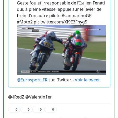
Geste fou et irresponsable de l'Italien Fenati
qui, à pleine vitesse, appuie sur le levier de
frein d'un autre pilote #sanmarinoGP
#Moto2 pic.twitter.com/XI9E3Fhyg5
@Eurosport_FR
sur
Twitter -
Voir le tweet
@-iRedZ @Valentin1er
0
0
0
0