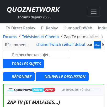
QUOZNETWORK
Forums depuis 2008
TV Direct Replay
F1 Replay
HumourDuWeb
Indus
Forums
Télévision et Cinéma
Zap TV (et malaises...)
chaine Twitch reihalf début
par
fo
Récemment :
TOUS LES SUJETS
RÉPONDRE
NOUVELLE DISCUSSION
QuozPowa
Le 10/05/2017 à 19:21
Auteur
Admin
ZAP TV (ET MALAISES...)