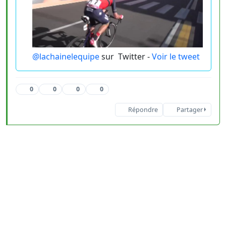
@lachainelequipe
sur
Twitter -
Voir le tweet
0
0
0
0
Répondre
Partager