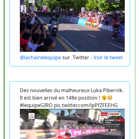
@lachainelequipe
sur
Twitter -
Voir le tweet
Des nouvelles du malheureux Luka Pibernik.
Il est bien arrivé en 148e position !
#lequipeGIRO pic.twitter.com/lpPfZFEEHG