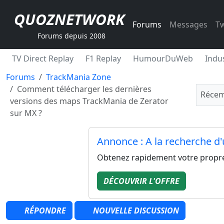
QUOZNETWORK
Forums
Messages
Tw
Forums depuis 2008
TV Direct Replay
F1 Replay
HumourDuWeb
Indus
Forums
TrackMania Zone
Comment télécharger les dernières
Récem
versions des maps TrackMania de Zerator
sur MX ?
Annonce : A la recherche d
Obtenez rapidement votre propre 
DÉCOUVRIR L'OFFRE
RÉPONDRE
NOUVELLE DISCUSSION