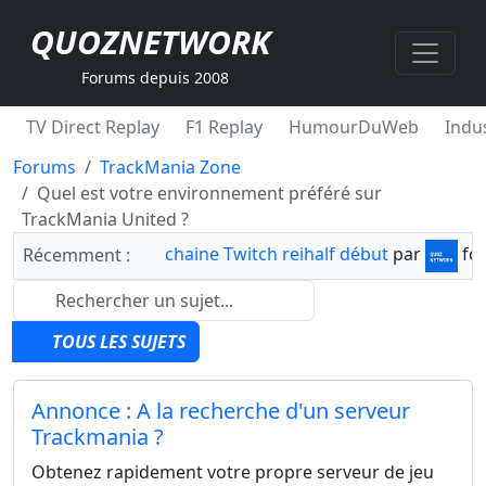
QUOZNETWORK
Forums depuis 2008
TV Direct Replay
F1 Replay
HumourDuWeb
Indus
Forums
TrackMania Zone
Quel est votre environnement préféré sur
TrackMania United ?
chaine Twitch reihalf début
par
fo
Récemment :
TOUS LES SUJETS
Annonce : A la recherche d'un serveur
Trackmania ?
Obtenez rapidement votre propre serveur de jeu