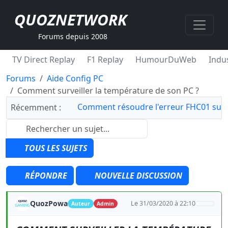
QUOZNETWORK
Forums depuis 2008
TV Direct Replay
F1 Replay
HumourDuWeb
Indus
Forums
Aide Config PC
Comment surveiller la température de son PC ?
Comment résoudre l'erreur FHC01 sur 
Récemment :
TOUS LES SUJETS
RÉPONDRE
NOUVELLE DISCUSSION
QuozPowa
Le 31/03/2020 à 22:10
Auteur
Admin