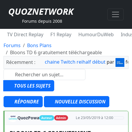
QUOZNETWORK
Forums depuis 2008
TV Direct Replay
F1 Replay
HumourDuWeb
Indus
Forums
Bons Plans
Bloons TD 6 gratuitement téléchargeable
chaine Twitch reihalf début
par
fo
Récemment :
TOUS LES SUJETS
RÉPONDRE
NOUVELLE DISCUSSION
QuozPowa
Le 23/05/2019 à 12:00
Auteur
Admin