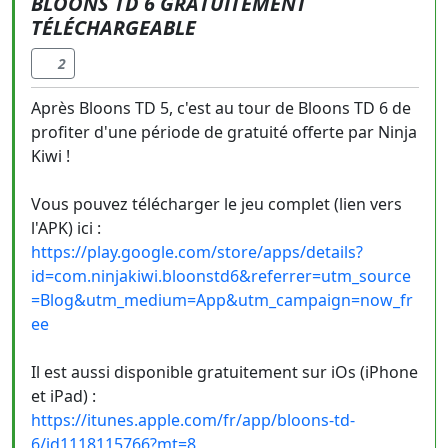
BLOONS TD 6 GRATUITEMENT
TÉLÉCHARGEABLE
2
Après Bloons TD 5, c'est au tour de Bloons TD 6 de
profiter d'une période de gratuité offerte par Ninja
Kiwi !
Vous pouvez télécharger le jeu complet (lien vers
l'APK) ici :
https://play.google.com/store/apps/details?
id=com.ninjakiwi.bloonstd6&referrer=utm_source
=Blog&utm_medium=App&utm_campaign=now_fr
ee
Il est aussi disponible gratuitement sur iOs (iPhone
et iPad) :
https://itunes.apple.com/fr/app/bloons-td-
6/id1118115766?mt=8