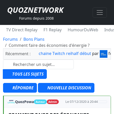
QUOZNETWORK
Forums depuis 2008
TV Direct Replay
F1 Replay
HumourDuWeb
Indus
Forums
Bons Plans
Comment faire des économies d'énergie ?
chaine Twitch reihalf début
par
fo
Récemment :
TOUS LES SUJETS
RÉPONDRE
NOUVELLE DISCUSSION
QuozPowa
Le 07/12/2020 à 20:44
Auteur
Admin