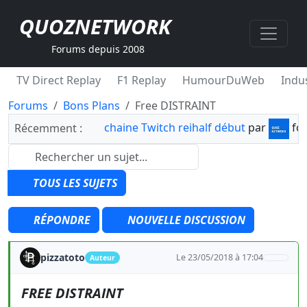
QUOZNETWORK
Forums depuis 2008
TV Direct Replay
F1 Replay
HumourDuWeb
Indus
Forums
Bons Plans
Free DISTRAINT
chaine Twitch reihalf début
par
fo
Récemment :
TOUS LES SUJETS
RÉPONDRE
NOUVELLE DISCUSSION
pizzatoto
Le 23/05/2018 à 17:04
Auteur
FREE DISTRAINT