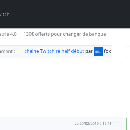
itch
trie 4.0
130€ offerts pour changer de banque
chaine Twitch reihalf début
par
foxylabnyy
ment :
Le 20/02/2019 à 19:41