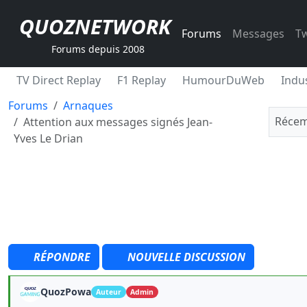
QUOZNETWORK
Forums
Messages
Tw
Forums depuis 2008
TV Direct Replay
F1 Replay
HumourDuWeb
Indus
Forums
Arnaques
Récem
Attention aux messages signés Jean-
Yves Le Drian
RÉPONDRE
NOUVELLE DISCUSSION
QuozPowa
Auteur
Admin