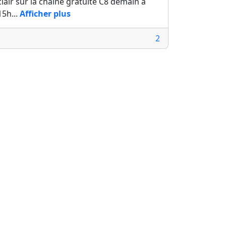
clair sur la chaine gratuite C8 demain à
15h...
Afficher plus
2