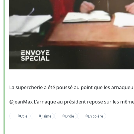
La supercherie a été poussé au point que les arnaqueu
@JeanMax L'arnaque au président repose sur les mêmes 
0
0
0
0
Utile
J'aime
Drôle
En colère