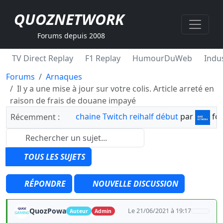
QUOZNETWORK
Forums depuis 2008
TV Direct Replay
F1 Replay
HumourDuWeb
Indus
Forums
Arnaques
Il y a une mise à jour sur votre colis. Article arreté en
raison de frais de douane impayé
chaine Twitch reihalf début
par
fo
Récemment :
TOUS LES SUJETS
RÉPONDRE
NOUVELLE DISCUSSION
QuozPowa
Le 21/06/2021 à 19:17
Auteur
Admin