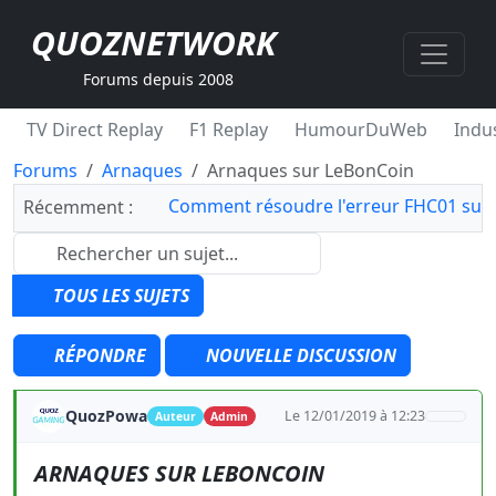
QUOZNETWORK
Forums depuis 2008
TV Direct Replay
F1 Replay
HumourDuWeb
Indus
Forums
Arnaques
Arnaques sur LeBonCoin
Comment résoudre l'erreur FHC01 sur 
Récemment :
TOUS LES SUJETS
RÉPONDRE
NOUVELLE DISCUSSION
QuozPowa
Le 12/01/2019 à 12:23
Auteur
Admin
ARNAQUES SUR LEBONCOIN