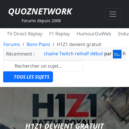
QUOZNETWORK
Forums depuis 2008
TV Direct Replay
F1 Replay
HumourDuWeb
Indus
Forums
Bons Plans
H1Z1 devient gratuit
chaine Twitch reihalf début
par
fo
Récemment :
TOUS LES SUJETS
H1Z1 DEVIENT GRATUIT