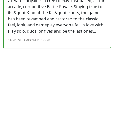
Z1 Battle Royale is a Free to Play, fast-paced, action
arcade, competitive Battle Royale. Staying true to
its &quot;King of the Kill&quot; roots, the game
has been revamped and restored to the classic
feel, look, and gameplay everyone fell in love with.
Play solo, duos, or fives and be the last ones...
STORE.STEAMPOWERED.COM