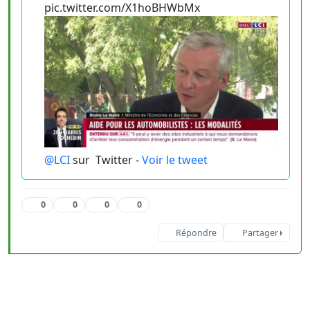
pic.twitter.com/X1hoBHWbMx
@LCI
sur
Twitter -
Voir le tweet
0
0
0
0
Répondre
Partager