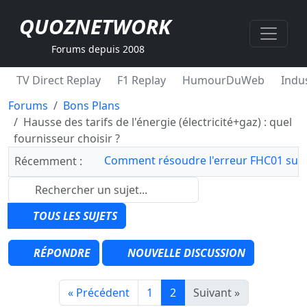
QUOZNETWORK
Forums depuis 2008
TV Direct Replay
F1 Replay
HumourDuWeb
Indus
Forums
Bons Plans
Hausse des tarifs de l'énergie (électricité+gaz) : quel
fournisseur choisir ?
Comment résoudre l'erreur FHC01 sur 
Récemment :
TOUS LES SUJETS
RÉPONDRE
NOUVELLE DISCUSSION
« Précédent
1
2
Suivant »