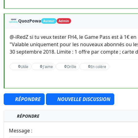
QuozPowa
Auteur
Admin
@-iRedZ si tu veux tester FH4, le Game Pass est à 1€ e
"Valable uniquement pour les nouveaux abonnés ou les u
30 septembre 2018. Limite : 1 offre par compte ; carte d
0
0
0
0
Utile
J'aime
Drôle
En colère
RÉPONDRE
NOUVELLE DISCUSSION
RÉPONDRE
Message :