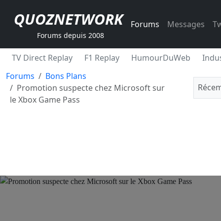
QUOZNETWORK
Forums
Messages
Tw
Forums depuis 2008
TV Direct Replay
F1 Replay
HumourDuWeb
Indus
Forums
Bons Plans
Récem
Promotion suspecte chez Microsoft sur
le Xbox Game Pass