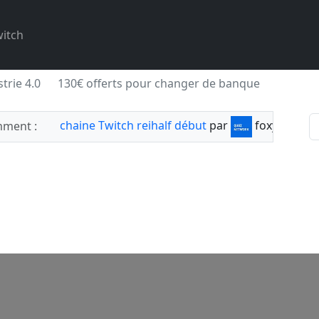
itch
trie 4.0
130€ offerts pour changer de banque
chaine Twitch reihalf début
par
foxylabnyy
ment :