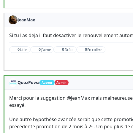
JeanMax
Si tu l'as deja il faut desactiver le renouvellement au
0
0
0
0
Utile
J'aime
Drôle
En colère
QuozPowa
Auteur
Admin
Merci pour la suggestion @JeanMax mais malheureusemen
essayé.
Une autre hypothèse avancée serait que cette promotion
précédente promotion de 2 mois à 2€. Un peu plus de cl