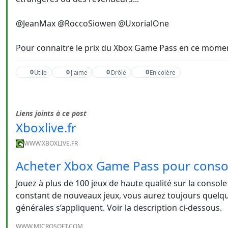
@JeanMax @RoccoSiowen @UxorialOne
Pour connaitre le prix du Xbox Game Pass en ce moment
0
0
0
0
Utile
J'aime
Drôle
En colère
Liens joints à ce post
Xboxlive.fr
WWW.XBOXLIVE.FR
Acheter Xbox Game Pass pour consol
Jouez à plus de 100 jeux de haute qualité sur la consol
constant de nouveaux jeux, vous aurez toujours quelqu
générales s’appliquent. Voir la description ci-dessous.
WWW.MICROSOFT.COM