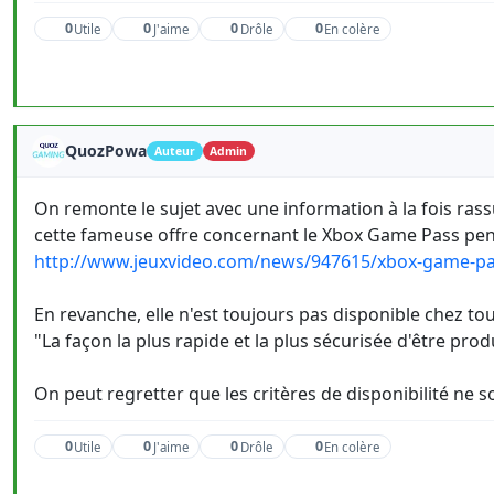
0
0
0
0
Utile
J'aime
Drôle
En colère
QuozPowa
Auteur
Admin
On remonte le sujet avec une information à la fois rass
cette fameuse offre concernant le Xbox Game Pass pend
http://www.jeuxvideo.com/news/947615/xbox-game-pa
En revanche, elle n'est toujours pas disponible chez to
"La façon la plus rapide et la plus sécurisée d'être prod
On peut regretter que les critères de disponibilité ne s
0
0
0
0
Utile
J'aime
Drôle
En colère