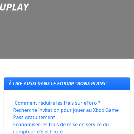
 UPLAY
À LIRE AUSSI DANS LE FORUM "BONS PLANS"
Comment réduire les frais sur eToro ?
Recherche invitation pour jouer au Xbox Game
Pass gratuitement
Economiser les frais de mise en service du
compteur d'électricité