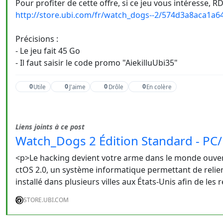
Pour profiter de cette offre, si ce jeu vous intéresse, RDV
http://store.ubi.com/fr/watch_dogs--2/574d3a8aca1a
Précisions :
- Le jeu fait 45 Go
- Il faut saisir le code promo "AiekilluUbi35"
0
0
0
0
Utile
J'aime
Drôle
En colère
Liens joints à ce post
Watch_Dogs 2 Édition Standard - PC/
<p>Le hacking devient votre arme dans le monde ouve
ctOS 2.0, un système informatique permettant de relier l
installé dans plusieurs villes aux États-Unis afin de les r
STORE.UBI.COM