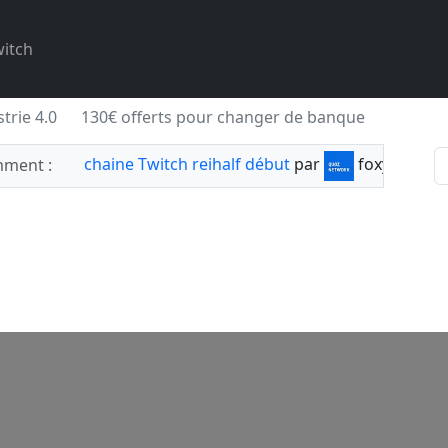
itch
trie 4.0
130€ offerts pour changer de banque
chaine Twitch reihalf début
par
foxylabnyy
ment :