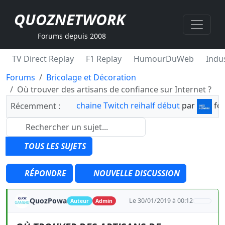
QUOZNETWORK
Forums depuis 2008
TV Direct Replay
F1 Replay
HumourDuWeb
Indus
Forums
Bricolage et Décoration
Où trouver des artisans de confiance sur Internet ?
chaine Twitch reihalf début
par
fo
Récemment :
TOUS LES SUJETS
RÉPONDRE
NOUVELLE DISCUSSION
QuozPowa
Le 30/01/2019 à 00:12
Auteur
Admin