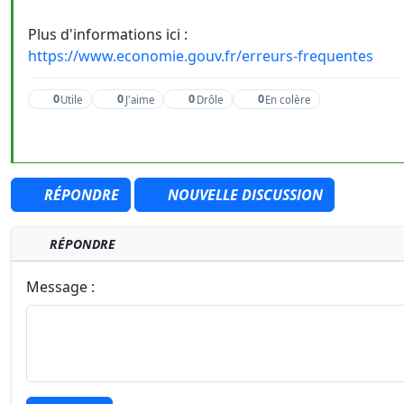
Plus d'informations ici :
https://www.economie.gouv.fr/erreurs-frequentes
0
0
0
0
Utile
J'aime
Drôle
En colère
RÉPONDRE
NOUVELLE DISCUSSION
RÉPONDRE
Message :