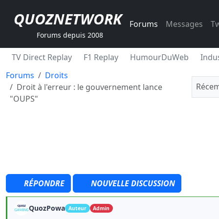
QUOZNETWORK
Forums
Messages
Tw
Forums depuis 2008
TV Direct Replay
F1 Replay
HumourDuWeb
Indus
Forums
Droits
Récem
Droit à l'erreur : le gouvernement lance
"OUPS"
RÉPONDRE
NOUVELLE DISCUSSION
QuozPowa
Auteur
Admin