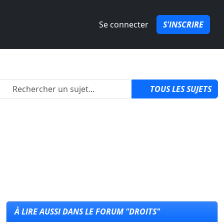
Se connecter
S'INSCRIRE
izon 6 ?
par
QuozPowa
1
TOUS LES SUJETS
À LIRE AUSSI DANS LE FORUM "DROITS"