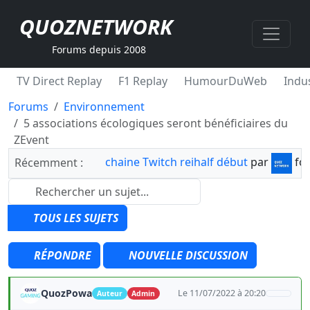
QUOZNETWORK
Forums depuis 2008
TV Direct Replay
F1 Replay
HumourDuWeb
Indus
Forums
Environnement
5 associations écologiques seront bénéficiaires du
ZEvent
chaine Twitch reihalf début
par
fo
Récemment :
TOUS LES SUJETS
RÉPONDRE
NOUVELLE DISCUSSION
QuozPowa
Le 11/07/2022 à 20:20
Auteur
Admin