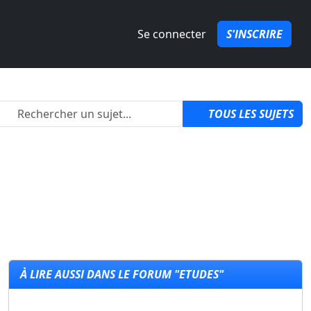
Se connecter
S'INSCRIRE
izon 6 ?
par
QuozPowa
1
TOUS LES SUJETS
À LIRE AUSSI DANS LE FORUM "ETUDES"