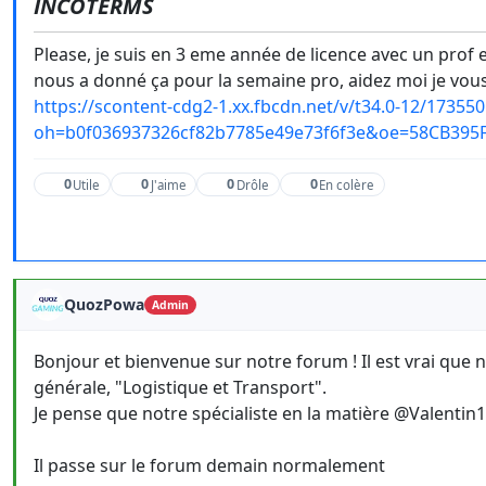
INCOTERMS
Please, je suis en 3 eme année de licence avec un prof 
nous a donné ça pour la semaine pro, aidez moi je vous
https://scontent-cdg2-1.xx.fbcdn.net/v/t34.0-12/173
oh=b0f036937326cf82b7785e49e73f6f3e&oe=58CB395
0
0
0
0
Utile
J'aime
Drôle
En colère
QuozPowa
Admin
Bonjour et bienvenue sur notre forum ! Il est vrai que
générale, "Logistique et Transport".
Je pense que notre spécialiste en la matière @Valentin1er
Il passe sur le forum demain normalement