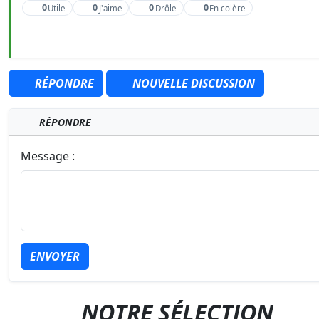
0
0
0
0
Utile
J'aime
Drôle
En colère
RÉPONDRE
NOUVELLE DISCUSSION
RÉPONDRE
Message :
ENVOYER
NOTRE SÉLECTION