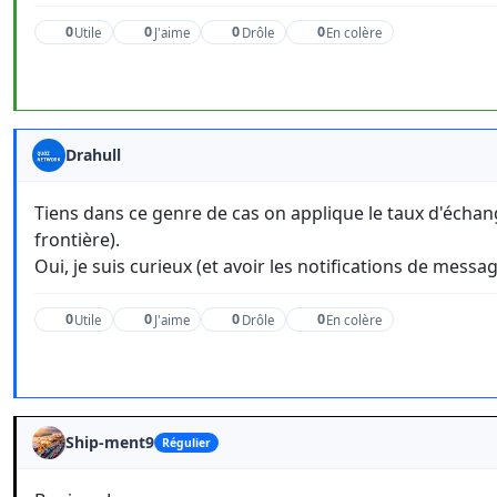
0
0
0
0
Utile
J'aime
Drôle
En colère
Drahull
Tiens dans ce genre de cas on applique le taux d'échang
frontière).
Oui, je suis curieux (et avoir les notifications de messag
0
0
0
0
Utile
J'aime
Drôle
En colère
Ship-ment9
Régulier