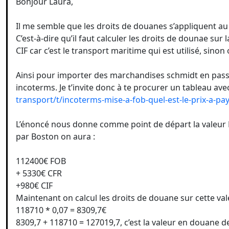
Bonjour Laura,
Il me semble que les droits de douanes s’appliquent a
C’est-à-dire qu’il faut calculer les droits de dounae sur
CIF car c’est le transport maritime qui est utilisé, sino
Ainsi pour importer des marchandises schmidt en passa
incoterms. Je t’invite donc à te procurer un tableau av
transport/t/incoterms-mise-a-fob-quel-est-le-prix-a-pay
L’énoncé nous donne comme point de départ la valeur 
par Boston on aura :
112400€ FOB
+ 5330€ CFR
+980€ CIF
Maintenant on calcul les droits de douane sur cette vale
118710 * 0,07 = 8309,7€
8309,7 + 118710 = 127019,7, c’est la valeur en douane d