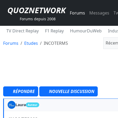
QUOZNETWORK
Forums
Messages
Tw
Forums depuis 2008
TV Direct Replay
F1 Replay
HumourDuWeb
Indus
Récem
Forums
Etudes
INCOTERMS
RÉPONDRE
NOUVELLE DISCUSSION
Laura
Auteur