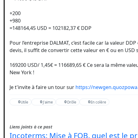
+200
+980
=148164,45 USD = 102182,37 € DDP
Pour l’entreprise DALMAT, c’est facile car la valeur DD
devis, il suffit de convertir cette valeur en € ou en U
169200 USD/ 1,45€ = 116689,65 € Ce sera la même valeu
New York !
Je t'invite à faire un tour sur
https://newgen.quozpowa.
0
0
0
0
Utile
J'aime
Drôle
En colère
Liens joints à ce post
Incoterms: Mise à FOB, quel est le pr