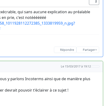
5
exécrable, qui sans aucune explication au préalable
 en prie, c'est notééééééé
55058_1011928112272385_1333819959_n.jpg?
F
Répondre
Partager
Le 15/03/2017 à 19:12
 nous y parlons Incoterms ainsi que de manière plus
 devrait pouvoir t'éclairer à ce sujet !