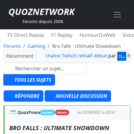
QUOZNETWORK
Forums depuis 2008
TV Direct Replay
F1 Replay
HumourDuWeb
Indus
Forums
Gaming
Bro Falls : Ultimate Showdown
chaine Twitch reihalf début
par
fo
Récemment :
TOUS LES SUJETS
RÉPONDRE
NOUVELLE DISCUSSION
QuozPowa
Le 22/09/2021 à 20:32
Auteur
Admin
BRO FALLS : ULTIMATE SHOWDOWN