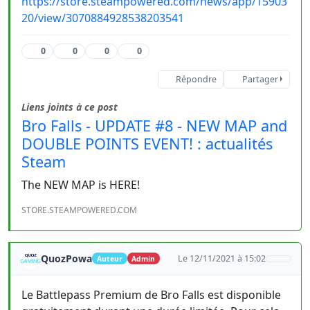
https://store.steampowered.com/news/app/15903
20/view/3070884928538203541
0
0
0
0
Répondre
Partager
Liens joints à ce post
Bro Falls - UPDATE #8 - NEW MAP and
DOUBLE POINTS EVENT! : actualités
Steam
The NEW MAP is HERE!
STORE.STEAMPOWERED.COM
QuozPowa
Le 12/11/2021 à 15:02
Auteur
Admin
Le Battlepass Premium de Bro Falls est disponible