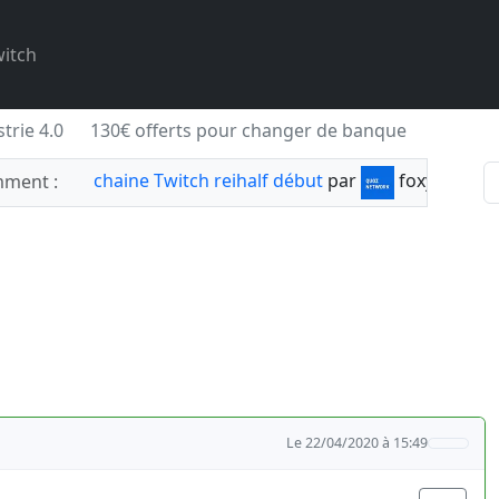
itch
trie 4.0
130€ offerts pour changer de banque
chaine Twitch reihalf début
par
foxylabnyy
ment :
Le 22/04/2020 à 15:49