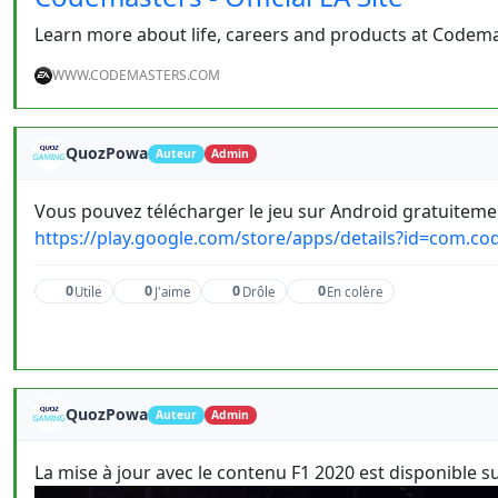
Learn more about life, careers and products at Codema
WWW.CODEMASTERS.COM
QuozPowa
Auteur
Admin
Vous pouvez télécharger le jeu sur Android gratuitement
https://play.google.com/store/apps/details?id=com.c
0
0
0
0
Utile
J'aime
Drôle
En colère
QuozPowa
Auteur
Admin
La mise à jour avec le contenu F1 2020 est disponible su