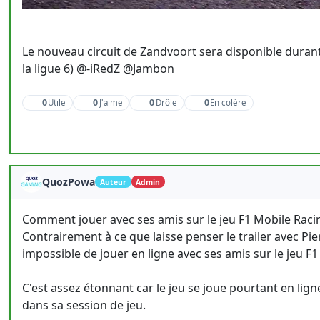
Le nouveau circuit de Zandvoort sera disponible durant
la ligue 6) @-iRedZ @Jambon
0
0
0
0
Utile
J'aime
Drôle
En colère
QuozPowa
Auteur
Admin
Comment jouer avec ses amis sur le jeu F1 Mobile Raci
Contrairement à ce que laisse penser le trailer avec Pi
impossible de jouer en ligne avec ses amis sur le jeu F
C'est assez étonnant car le jeu se joue pourtant en ligne 
dans sa session de jeu.