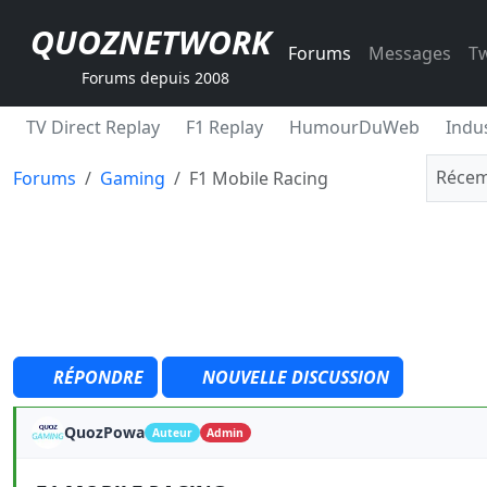
QUOZNETWORK
Forums
Messages
Tw
Forums depuis 2008
TV Direct Replay
F1 Replay
HumourDuWeb
Indus
Récem
Forums
Gaming
F1 Mobile Racing
RÉPONDRE
NOUVELLE DISCUSSION
QuozPowa
Auteur
Admin