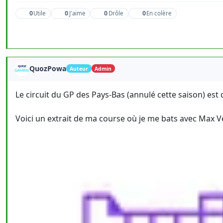
0
0
0
0
Utile
J'aime
Drôle
En colère
QuozPowa
Auteur
Admin
Le circuit du GP des Pays-Bas (annulé cette saison) est
Voici un extrait de ma course où je me bats avec Max Ve