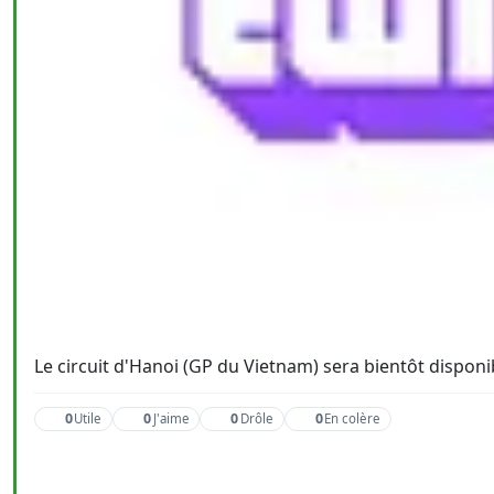
Le circuit d'Hanoi (GP du Vietnam) sera bientôt disponi
0
0
0
0
Utile
J'aime
Drôle
En colère