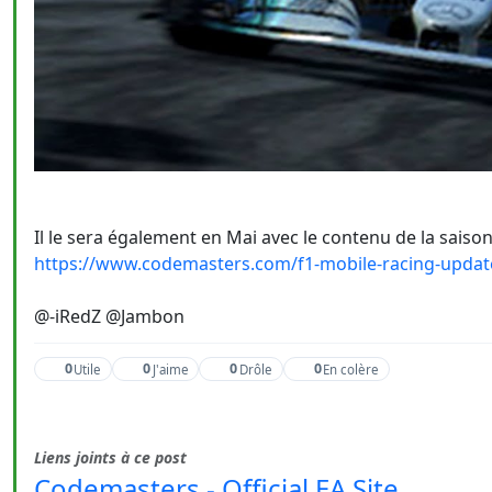
Il le sera également en Mai avec le contenu de la saison
https://www.codemasters.com/f1-mobile-racing-updat
@-iRedZ @Jambon
0
0
0
0
Utile
J'aime
Drôle
En colère
Liens joints à ce post
Codemasters - Official EA Site