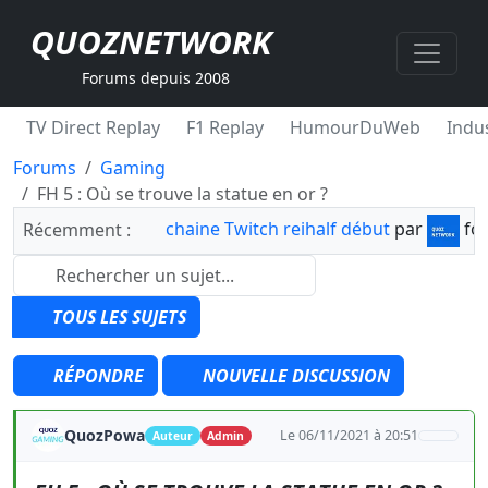
QUOZNETWORK
Forums depuis 2008
TV Direct Replay
F1 Replay
HumourDuWeb
Indus
Forums
Gaming
FH 5 : Où se trouve la statue en or ?
chaine Twitch reihalf début
par
fo
Récemment :
TOUS LES SUJETS
RÉPONDRE
NOUVELLE DISCUSSION
QuozPowa
Le 06/11/2021 à 20:51
Auteur
Admin