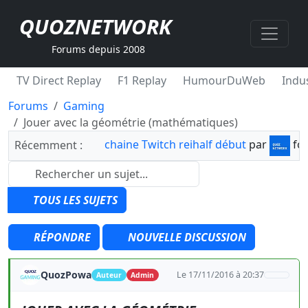
QUOZNETWORK
Forums depuis 2008
TV Direct Replay
F1 Replay
HumourDuWeb
Indus
Forums
Gaming
Jouer avec la géométrie (mathématiques)
chaine Twitch reihalf début
par
fo
Récemment :
TOUS LES SUJETS
RÉPONDRE
NOUVELLE DISCUSSION
QuozPowa
Le 17/11/2016 à 20:37
Auteur
Admin