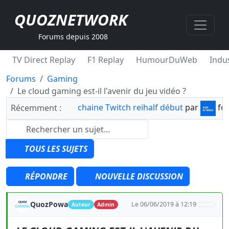
QUOZNETWORK
Forums depuis 2008
TV Direct Replay
F1 Replay
HumourDuWeb
Indus
Forums
Gaming
Le cloud gaming est-il l'avenir du jeu vidéo ?
chaine Twitch reihalf début
par
fo
Récemment :
TOUS LES SUJETS
RÉPONDRE
NOUVELLE DISCUSSION
QuozPowa
Le 06/06/2019 à 12:19
Auteur
Admin