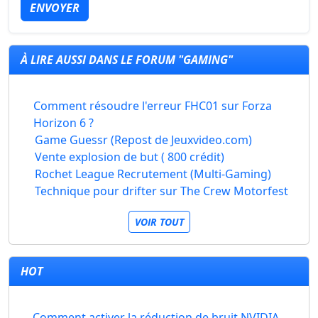
ENVOYER
À LIRE AUSSI DANS LE FORUM "GAMING"
Comment résoudre l'erreur FHC01 sur Forza
Horizon 6 ?
Game Guessr (Repost de Jeuxvideo.com)
Vente explosion de but ( 800 crédit)
Rochet League Recrutement (Multi-Gaming)
Technique pour drifter sur The Crew Motorfest
VOIR TOUT
HOT
Comment activer la réduction de bruit NVIDIA