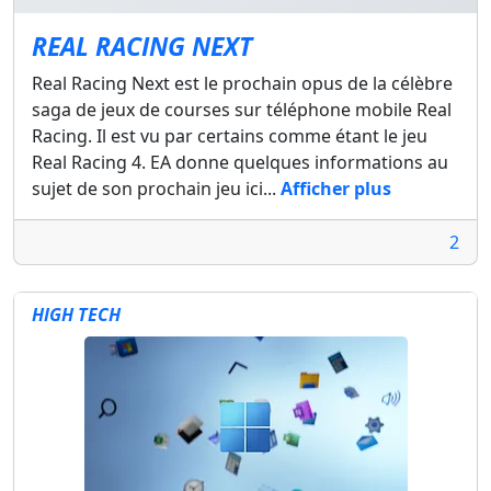
REAL RACING NEXT
Real Racing Next est le prochain opus de la célèbre
saga de jeux de courses sur téléphone mobile Real
Racing. Il est vu par certains comme étant le jeu
Real Racing 4. EA donne quelques informations au
sujet de son prochain jeu ici...
Afficher plus
2
HIGH TECH