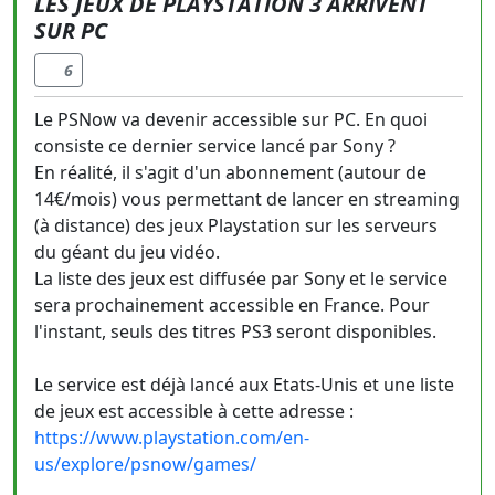
LES JEUX DE PLAYSTATION 3 ARRIVENT
SUR PC
6
Le PSNow va devenir accessible sur PC. En quoi
consiste ce dernier service lancé par Sony ?
En réalité, il s'agit d'un abonnement (autour de
14€/mois) vous permettant de lancer en streaming
(à distance) des jeux Playstation sur les serveurs
du géant du jeu vidéo.
La liste des jeux est diffusée par Sony et le service
sera prochainement accessible en France. Pour
l'instant, seuls des titres PS3 seront disponibles.
Le service est déjà lancé aux Etats-Unis et une liste
de jeux est accessible à cette adresse :
https://www.playstation.com/en-
us/explore/psnow/games/