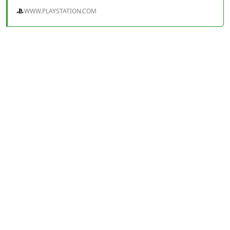
WWW.PLAYSTATION.COM