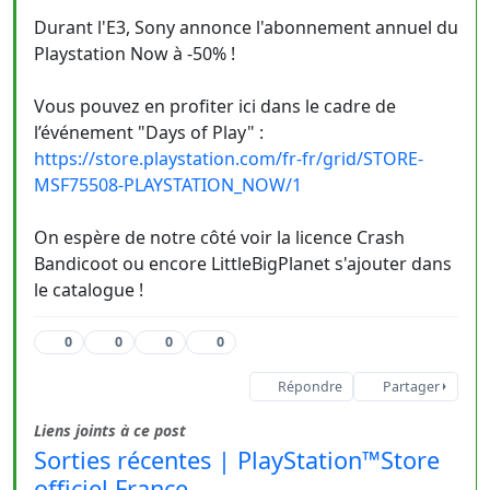
Durant l'E3, Sony annonce l'abonnement annuel du
Playstation Now à -50% !
Vous pouvez en profiter ici dans le cadre de
l’événement "Days of Play" :
https://store.playstation.com/fr-fr/grid/STORE-
MSF75508-PLAYSTATION_NOW/1
On espère de notre côté voir la licence Crash
Bandicoot ou encore LittleBigPlanet s'ajouter dans
le catalogue !
0
0
0
0
Répondre
Partager
Liens joints à ce post
Sorties récentes | PlayStation™Store
officiel France