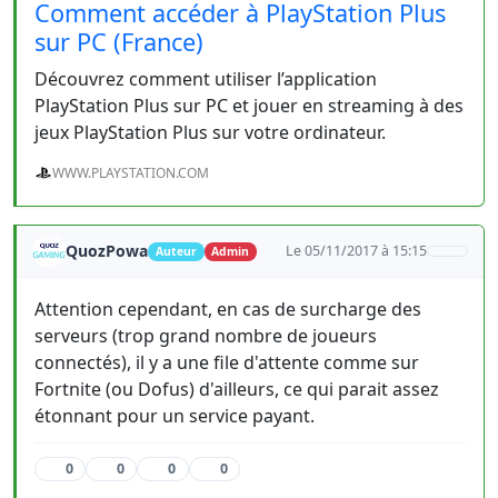
Comment accéder à PlayStation Plus
sur PC (France)
Découvrez comment utiliser l’application
PlayStation Plus sur PC et jouer en streaming à des
jeux PlayStation Plus sur votre ordinateur.
WWW.PLAYSTATION.COM
QuozPowa
Le 05/11/2017 à 15:15
Auteur
Admin
Attention cependant, en cas de surcharge des
serveurs (trop grand nombre de joueurs
connectés), il y a une file d'attente comme sur
Fortnite (ou Dofus) d'ailleurs, ce qui parait assez
étonnant pour un service payant.
0
0
0
0