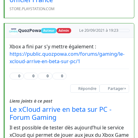
STORE.PLAYSTATION.COM
QuozPowa
Le 20/09/2021 à 19:23
Auteur
Admin
Xbox a fini par s'y mettre également :
https://public.quozpowa.com/forums/gaming/le-
xcloud-arrive-en-beta-sur-pc/1
0
0
0
0
Répondre
Partager
Liens joints à ce post
Le xCloud arrive en beta sur PC -
Forum Gaming
Il est possible de tester dès aujourd’hui le service
xCloud qui permet de jouer aux jeux du Xbox Game