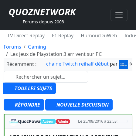
QUOZNETWORK
Forums depuis 2008
TV Direct Replay
F1 Replay
HumourDuWeb
Indus
Forums
Gaming
Les jeux de Playstation 3 arrivent sur PC
chaine Twitch reihalf début
par
fo
Récemment :
TOUS LES SUJETS
RÉPONDRE
NOUVELLE DISCUSSION
QuozPowa
Le 25/08/2016 à 22:53
Auteur
Admin