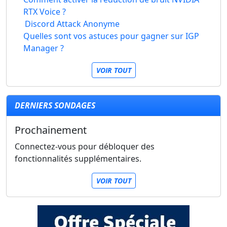
RTX Voice ?
Discord Attack Anonyme
Quelles sont vos astuces pour gagner sur IGP
Manager ?
VOIR TOUT
DERNIERS SONDAGES
Prochainement
Connectez-vous pour débloquer des
fonctionnalités supplémentaires.
VOIR TOUT