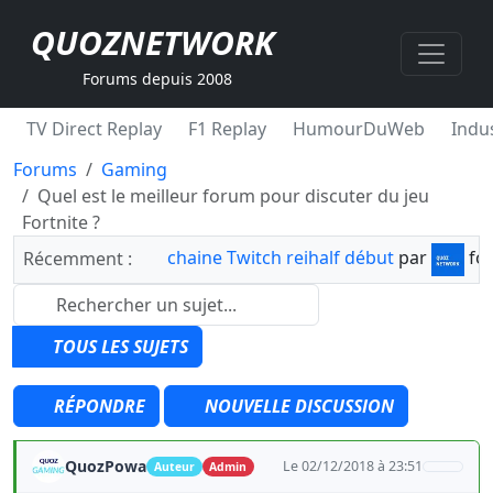
QUOZNETWORK
Forums depuis 2008
TV Direct Replay
F1 Replay
HumourDuWeb
Indus
Forums
Gaming
Quel est le meilleur forum pour discuter du jeu
Fortnite ?
chaine Twitch reihalf début
par
fo
Récemment :
TOUS LES SUJETS
RÉPONDRE
NOUVELLE DISCUSSION
QuozPowa
Le 02/12/2018 à 23:51
Auteur
Admin