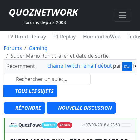
QUOZNETWORK
Forums depuis 2008
TV Direct Replay
F1 Replay
HumourDuWeb
Indus
Forums
Gaming
Super Mario Run : trailer et date de sortie
chaine Twitch reihalf début
par
fo
Récemment :
TOUS LES SUJETS
RÉPONDRE
NOUVELLE DISCUSSION
QuozPowa
Le 07/09/2016 à 23:50
Auteur
Admin