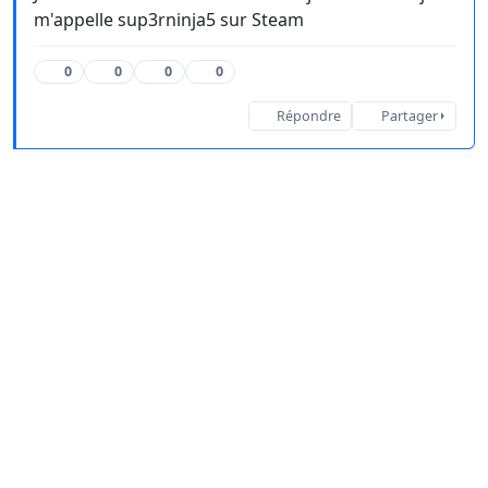
m'appelle sup3rninja5 sur Steam
0
0
0
0
Répondre
Partager