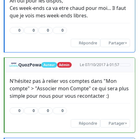
Ah oui pour les dispos,
Ces week-ends ca va etre chaud pour moi... Il faut
que je vois mes week-ends libres.
0
0
0
0
Répondre
Partager
QuozPowa
Le 07/10/2017 à 01:57
Auteur
Admin
N'hésitez pas à relier vos comptes dans "Mon
compte" > "Associer mon Compte" ce qui sera plus
simple pour nous pour vous recontacter :)
0
0
0
0
Répondre
Partager