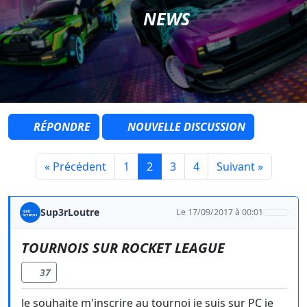
NEWS
RÉPONDRE
NOUVELLE DISCUSSION
« Précédent
1
2
3
4
Suivant »
Sup3rLoutre
Le 17/09/2017 à 00:01
TOURNOIS SUR ROCKET LEAGUE
37
Je souhaite m'inscrire au tournoi je suis sur PC je