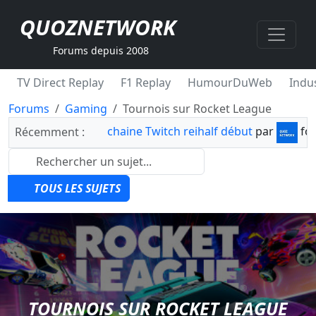
QUOZNETWORK
Forums depuis 2008
TV Direct Replay
F1 Replay
HumourDuWeb
Indus
Forums
Gaming
Tournois sur Rocket League
chaine Twitch reihalf début
par
fo
Récemment :
TOUS LES SUJETS
TOURNOIS SUR ROCKET LEAGUE