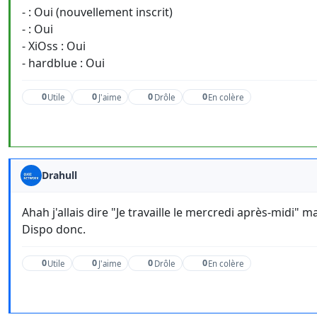
- : Oui (nouvellement inscrit)
- : Oui
- XiOss : Oui
- hardblue : Oui
0
0
0
0
Utile
J'aime
Drôle
En colère
Drahull
Ahah j'allais dire "Je travaille le mercredi après-midi"
Dispo donc.
0
0
0
0
Utile
J'aime
Drôle
En colère