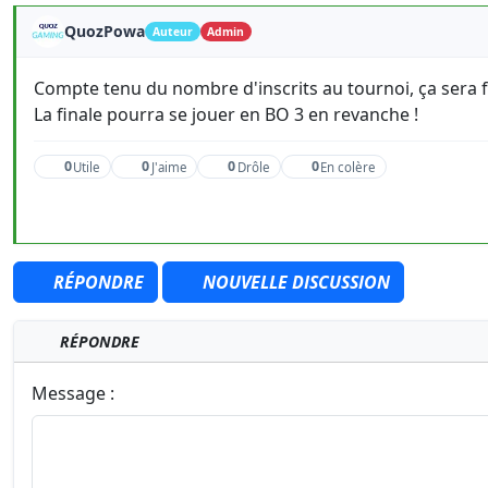
QuozPowa
Auteur
Admin
Compte tenu du nombre d'inscrits au tournoi, ça sera f
La finale pourra se jouer en BO 3 en revanche !
0
0
0
0
Utile
J'aime
Drôle
En colère
RÉPONDRE
NOUVELLE DISCUSSION
RÉPONDRE
Message :