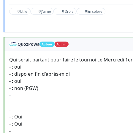
0
0
0
0
Utile
J'aime
Drôle
En colère
QuozPowa
Auteur
Admin
Qui serait partant pour faire le tournoi ce Mercredi 1e
- : oui
- : dispo en fin d'après-midi
- : oui
- : non (PGW)
-
-
-
- : Oui
- : Oui
-