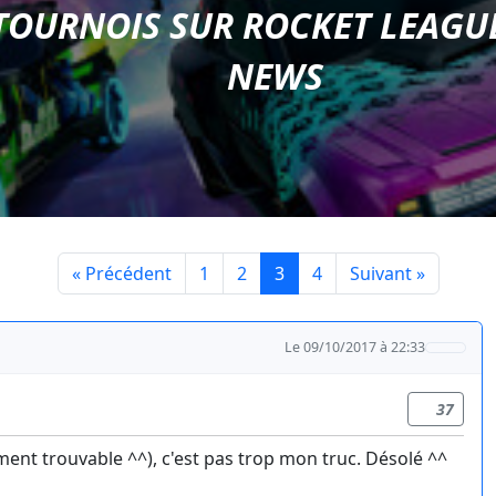
TOURNOIS SUR ROCKET LEAGU
NEWS
« Précédent
1
2
3
4
Suivant »
Le 09/10/2017 à 22:33
37
ement trouvable ^^), c'est pas trop mon truc. Désolé ^^