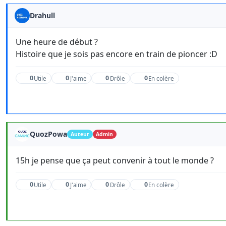
Drahull
Une heure de début ?
Histoire que je sois pas encore en train de pioncer :D
0
0
0
0
Utile
J'aime
Drôle
En colère
QuozPowa
Auteur
Admin
15h je pense que ça peut convenir à tout le monde ?
0
0
0
0
Utile
J'aime
Drôle
En colère