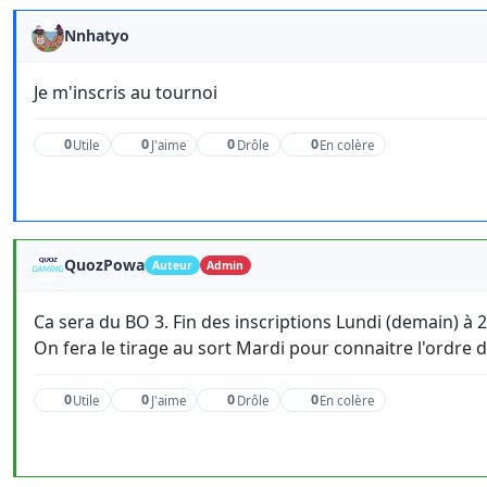
Nnhatyo
Je m'inscris au tournoi
0
0
0
0
Utile
J'aime
Drôle
En colère
QuozPowa
Auteur
Admin
Ca sera du BO 3. Fin des inscriptions Lundi (demain) à 
On fera le tirage au sort Mardi pour connaitre l'ordre 
0
0
0
0
Utile
J'aime
Drôle
En colère