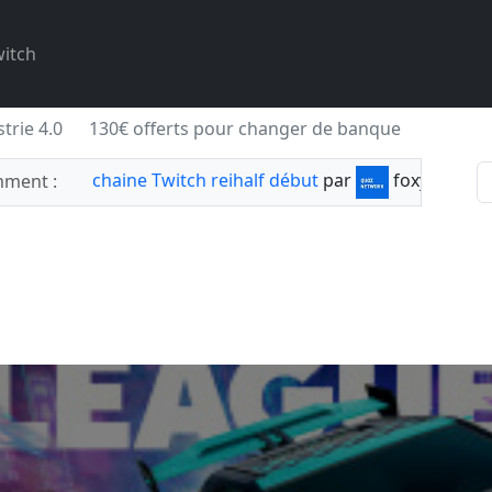
itch
trie 4.0
130€ offerts pour changer de banque
chaine Twitch reihalf début
par
foxylabnyy
ment :