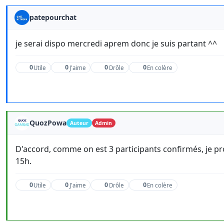
patepourchat
je serai dispo mercredi aprem donc je suis partant ^^
0
0
0
0
Utile
J'aime
Drôle
En colère
QuozPowa
Auteur
Admin
D'accord, comme on est 3 participants confirmés, je pr
15h.
0
0
0
0
Utile
J'aime
Drôle
En colère