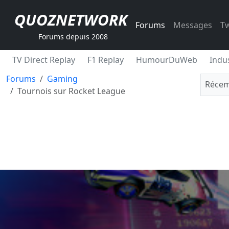
QUOZNETWORK
Forums
Messages
Tw
Forums depuis 2008
TV Direct Replay
F1 Replay
HumourDuWeb
Indus
Forums
Gaming
Récem
Tournois sur Rocket League