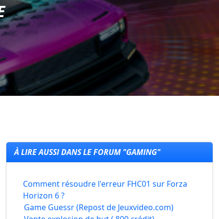
E
À LIRE AUSSI DANS LE FORUM "GAMING"
Comment résoudre l'erreur FHC01 sur Forza
Horizon 6 ?
Game Guessr (Repost de Jeuxvideo.com)