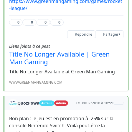
https://www.greenmangaming.com/games/rocket
-league/
0
0
0
0
Répondre
Partager
Liens joints à ce post
Title No Longer Available | Green
Man Gaming
Title No Longer Available at Green Man Gaming
WWW.GREENMANGAMING.COM
QuozPowa
Le 08/02/2018 à 18:55
Auteur
Admin
Bon plan : le jeu est en promotion à -25% sur la
console Nintendo Switch. Voilà peut-être la