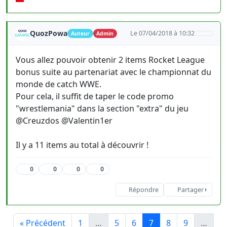
QuozPowa
Le 07/04/2018 à 10:32
Auteur
Admin
Vous allez pouvoir obtenir 2 items Rocket League
bonus suite au partenariat avec le championnat du
monde de catch WWE.
Pour cela, il suffit de taper le code promo
"wrestlemania" dans la section "extra" du jeu
@Creuzdos @Valentin1er
Il y a 11 items au total à découvrir !
0
0
0
0
Répondre
Partager
« Précédent
1
…
5
6
7
8
9
…