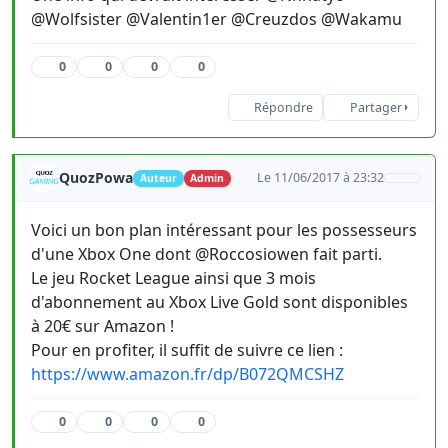
@Wolfsister @Valentin1er @Creuzdos @Wakamu
0
0
0
0
Répondre
Partager
QuozPowa
Le 11/06/2017 à 23:32
Auteur
Admin
Voici un bon plan intéressant pour les possesseurs
d'une Xbox One dont @Roccosiowen fait parti.
Le jeu Rocket League ainsi que 3 mois
d'abonnement au Xbox Live Gold sont disponibles
à 20€ sur Amazon !
Pour en profiter, il suffit de suivre ce lien :
https://www.amazon.fr/dp/B072QMCSHZ
0
0
0
0