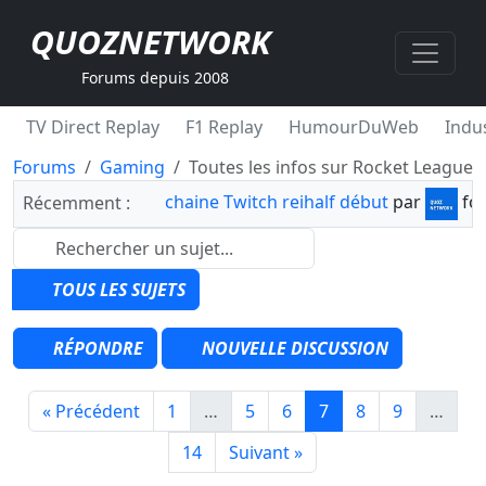
QUOZNETWORK
Forums depuis 2008
TV Direct Replay
F1 Replay
HumourDuWeb
Indus
Forums
Gaming
Toutes les infos sur Rocket League
chaine Twitch reihalf début
par
fo
Récemment :
TOUS LES SUJETS
RÉPONDRE
NOUVELLE DISCUSSION
« Précédent
1
…
5
6
7
8
9
…
14
Suivant »