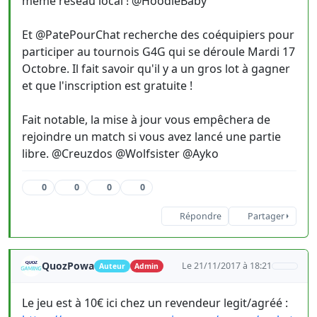
même réseau local ! @HoodieBaby
Et @PatePourChat recherche des coéquipiers pour
participer au tournois G4G qui se déroule Mardi 17
Octobre. Il fait savoir qu'il y a un gros lot à gagner
et que l'inscription est gratuite !
Fait notable, la mise à jour vous empêchera de
rejoindre un match si vous avez lancé une partie
libre. @Creuzdos @Wolfsister @Ayko
0
0
0
0
Répondre
Partager
QuozPowa
Le 21/11/2017 à 18:21
Auteur
Admin
Le jeu est à 10€ ici chez un revendeur legit/agréé :