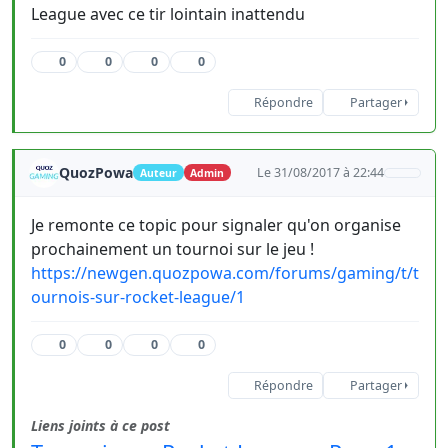
League avec ce tir lointain inattendu
0
0
0
0
Répondre
Partager
QuozPowa
Le 31/08/2017 à 22:44
Auteur
Admin
Je remonte ce topic pour signaler qu'on organise
prochainement un tournoi sur le jeu !
https://newgen.quozpowa.com/forums/gaming/t/t
ournois-sur-rocket-league/1
0
0
0
0
Répondre
Partager
Liens joints à ce post