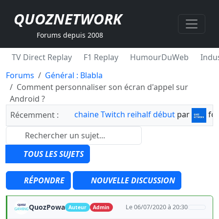
QUOZNETWORK
Forums depuis 2008
TV Direct Replay
F1 Replay
HumourDuWeb
Indus
Forums
Général : Blabla
Comment personnaliser son écran d'appel sur
Android ?
chaine Twitch reihalf début
par
fo
Récemment :
TOUS LES SUJETS
RÉPONDRE
NOUVELLE DISCUSSION
QuozPowa
Le 06/07/2020 à 20:30
Auteur
Admin