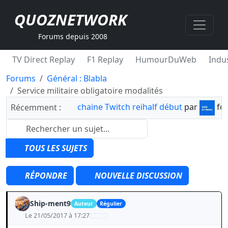
QUOZNETWORK
Forums depuis 2008
TV Direct Replay
F1 Replay
HumourDuWeb
Indus
Forums
Général : Blabla
Service militaire obligatoire modalités
chaine Twitch reihalf début
par
fo
Récemment :
TOUS LES SUJETS
RÉPONDRE
NOUVELLE DISCUSSION
Ship-ment9
Auteur
Régulier
Le 21/05/2017 à 17:27