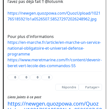
l'avez pas déjà fait !! @lotusmk
https://newgen.quozpowa.com/QuozUpload/1021
765185921b1a0526507.585272972026248962.jpg
Pour plus d'informations
https://en-marche.fr/article/en-marche-un-service-
national-obligatoire-et-universel-defense-
programme
https://www.meretmarine.com/fr/content/devenir-
beret-vert-lecole-des-commandos-55
0
0
0
0
Répondre
Partager
Liens joints à ce post
https://newgen.quozpowa.com/Quoz