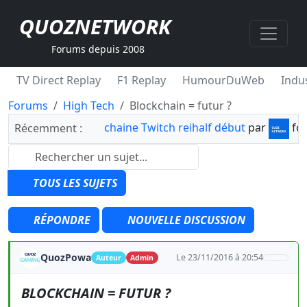
QUOZNETWORK
Forums depuis 2008
TV Direct Replay
F1 Replay
HumourDuWeb
Indus
Forums
High Tech
Blockchain = futur ?
chaine Twitch reihalf début
par
fo
Récemment :
TOUS LES SUJETS
RÉPONDRE
NOUVELLE DISCUSSION
QuozPowa
Le 23/11/2016 à 20:54
Auteur
Admin
BLOCKCHAIN = FUTUR ?