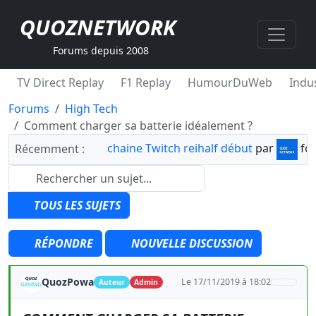
QUOZNETWORK
Forums depuis 2008
TV Direct Replay
F1 Replay
HumourDuWeb
Indus
Forums
High Tech
Comment charger sa batterie idéalement ?
chaine Twitch reihalf début
par
fo
Récemment :
TOUS LES SUJETS
RÉPONDRE
NOUVELLE DISCUSSION
QuozPowa
Le 17/11/2019 à 18:02
Auteur
Admin