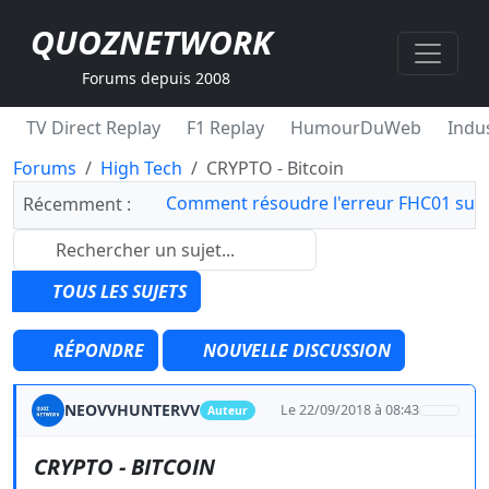
QUOZNETWORK
Forums depuis 2008
TV Direct Replay
F1 Replay
HumourDuWeb
Indus
Forums
High Tech
CRYPTO - Bitcoin
Comment résoudre l'erreur FHC01 sur 
Récemment :
TOUS LES SUJETS
RÉPONDRE
NOUVELLE DISCUSSION
NEOVVHUNTERVV
Le 22/09/2018 à 08:43
Auteur
CRYPTO - BITCOIN