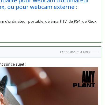
ntialité pour webcam d’ordinateur
box, ou pour webcam externe :
m d’ordinateur portable, de Smart TV, de PS4, de Xbox,
Le 15/08/2021 à 18:15
t sur ce sujet :