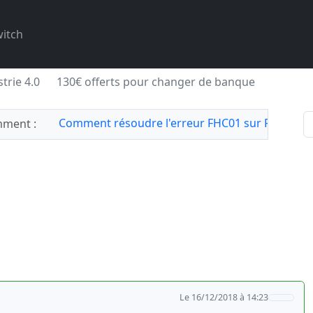
itch
trie 4.0
130€ offerts pour changer de banque
Comment résoudre l'erreur FHC01 sur Forza Hor
ment :
Le 16/12/2018 à 14:23