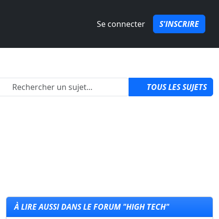
Se connecter
S'INSCRIRE
izon 6 ?
par
QuozPowa
1
TOUS LES SUJETS
À LIRE AUSSI DANS LE FORUM "HIGH TECH"