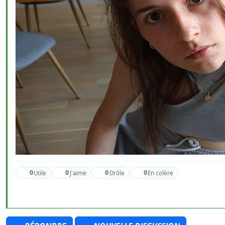
0
0
0
0
Utile
J'aime
Drôle
En colère