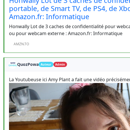
Honwally Lot de 3 caches de confide
portable, de Smart TV, de PS4, de X
Amazon.fr: Informatique
Honwally Lot de 3 caches de confidentialité pour webca
ou pour webcam externe : Amazon.fr: Informatique
AMZN.TO
QuozPowa
Auteur
Admin
La Youtubeuse ici Amy Plant a fait une vidéo précisémen