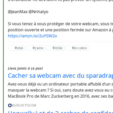
@JeanMax @Nnhatyo
Si vous tenez à vous protéger de votre webcam, vous 
position ouverte et une position fermée sur Amazon à pe
https://amzn.to/2uY5W2o
0
0
0
0
Utile
J'aime
Drôle
En colère
Liens joints à ce post
Cacher sa webcam avec du sparadrap :
Avez-vous déjà vu un ordinateur portable affublé d’u
masquer la webcam ? Si oui, sans doute avez-vous eu c
MacBook Pro de Marc Zuckerberg en 2016, avec ses ban
BLOG.OCTO.COM