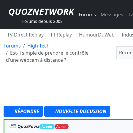
QUOZNETWORK
Forums
Messages
Tw
Forums depuis 2008
TV Direct Replay
F1 Replay
HumourDuWeb
Indus
Forums
High Tech
Récem
Est-il simple de prendre le contrôle
d'une webcam à distance ?
RÉPONDRE
NOUVELLE DISCUSSION
QuozPowa
Auteur
Admin