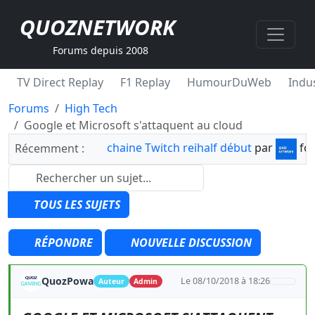
QUOZNETWORK
Forums depuis 2008
TV Direct Replay
F1 Replay
HumourDuWeb
Indus
Forums
High Tech
Google et Microsoft s'attaquent au cloud
chaine Twitch reihalf début
par
fo
Récemment :
TOUS LES SUJETS
RÉPONDRE
NOUVELLE DISCUSSION
QuozPowa
Le 08/10/2018 à 18:26
Auteur
Admin