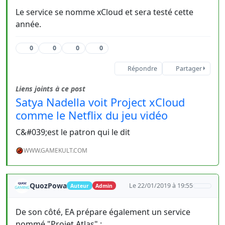
Le service se nomme xCloud et sera testé cette
année.
0
0
0
0
Répondre
Partager
Liens joints à ce post
Satya Nadella voit Project xCloud
comme le Netflix du jeu vidéo
C&#039;est le patron qui le dit
WWW.GAMEKULT.COM
QuozPowa
Le 22/01/2019 à 19:55
Auteur
Admin
De son côté, EA prépare également un service
nommé "Projet Atlas" :