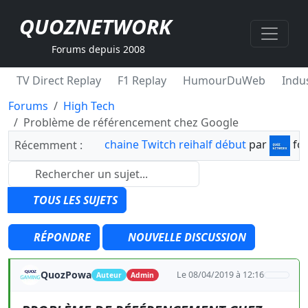
QUOZNETWORK
Forums depuis 2008
TV Direct Replay
F1 Replay
HumourDuWeb
Indus
Forums
High Tech
Problème de référencement chez Google
chaine Twitch reihalf début
par
fo
Récemment :
TOUS LES SUJETS
RÉPONDRE
NOUVELLE DISCUSSION
QuozPowa
Le 08/04/2019 à 12:16
Auteur
Admin