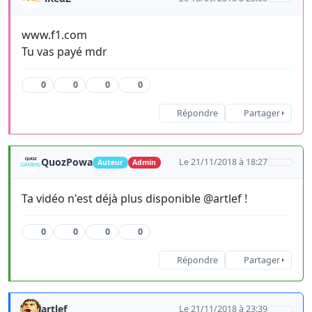
www.f1.com
Tu vas payé mdr
0
0
0
0
Répondre
Partager
QuozPowa
Le 21/11/2018 à 18:27
Auteur
Admin
Ta vidéo n'est déjà plus disponible @artlef !
0
0
0
0
Répondre
Partager
artlef
Le 21/11/2018 à 23:39