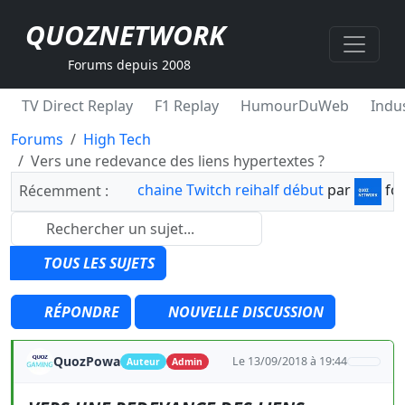
QUOZNETWORK
Forums depuis 2008
TV Direct Replay
F1 Replay
HumourDuWeb
Indus
Forums
High Tech
Vers une redevance des liens hypertextes ?
chaine Twitch reihalf début
par
fo
Récemment :
TOUS LES SUJETS
RÉPONDRE
NOUVELLE DISCUSSION
QuozPowa
Le 13/09/2018 à 19:44
Auteur
Admin