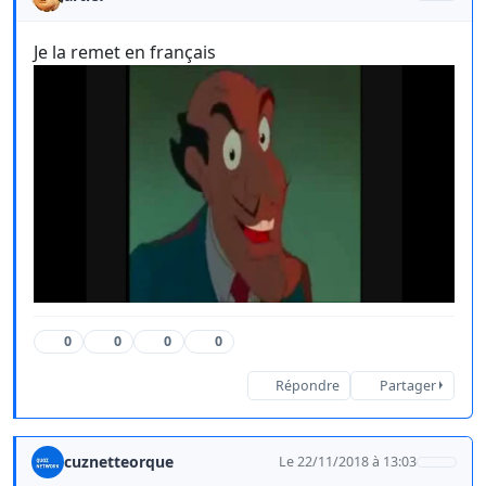
Je la remet en français
0
0
0
0
Répondre
Partager
cuznetteorque
Le 22/11/2018 à 13:03