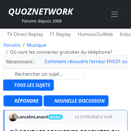
QUOZNETWORK
Forums depuis 2008
TV Direct Replay
F1 Replay
HumourDuWeb
Indus
Forums
Musique
Où sont les sonneries gratuites du téléphone?
Comment résoudre l'erreur FHC01 sur 
Récemment :
TOUS LES SUJETS
RÉPONDRE
NOUVELLE DISCUSSION
LancelinLenard
Le 31/05/2020 à 16:28
Auteur