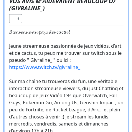
VOS AVIS M'AIDERAIENT BEAUCOUP O/
(GIVRALINE_)
1
𝓑𝓲𝓮𝓷𝓿𝓮𝓷𝓾𝓮 𝓪𝓾 𝓹𝓪𝔂𝓼 𝓭𝓮𝓼 𝓬𝓪𝓬𝓽𝓾 !
Jeune streameuse passionnée de jeux vidéos, d'art
et de cactus, tu peux me trouver sur twitch sous le
pseudo " Givraline_ " ou ici :
https://www.twitch.tv/givraline_
Sur ma chaîne tu trouveras du fun, une véritable
interaction streameuse-viewers, du Just Chatting et
beaucoup de Jeux Vidéo tels que Overwatch, Fall
Guys, Pokemon Go, Among Us, Genshin Impact, un
peu de Fortnite, de Rocket League, d'Ark... et plein
d'autres choses à venir ;) Je stream les lundis,
mercredis, vendredis, samedis et dimanches
d'environ 17h à 21h.