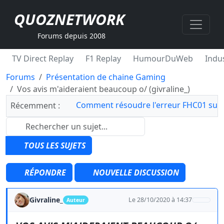
QUOZNETWORK
Forums depuis 2008
TV Direct Replay
F1 Replay
HumourDuWeb
Indus
Forums
Présentation de chaine Gaming
Vos avis m'aideraient beaucoup o/ (givraline_)
Comment résoudre l'erreur FHC01 sur 
Récemment :
TOUS LES SUJETS
RÉPONDRE
NOUVELLE DISCUSSION
Givraline_
Le 28/10/2020 à 14:37
Auteur