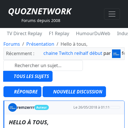
QUOZNETWORK
Forums depuis 2008
TV Direct Replay
F1 Replay
HumourDuWeb
Indus
Forums
Présentation
Hello à tous,
chaine Twitch reihalf début
par
fo
Récemment :
TOUS LES SUJETS
RÉPONDRE
NOUVELLE DISCUSSION
remzerrr
Le 26/05/2018 à 01:11
Auteur
HELLO À TOUS,