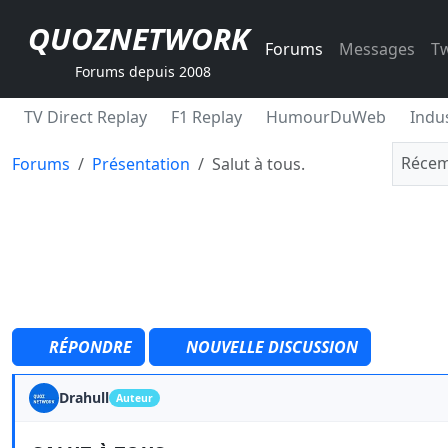
QUOZNETWORK
Forums
Messages
Tw
Forums depuis 2008
TV Direct Replay
F1 Replay
HumourDuWeb
Indus
Récem
Forums
Présentation
Salut à tous.
RÉPONDRE
NOUVELLE DISCUSSION
Drahull
Auteur