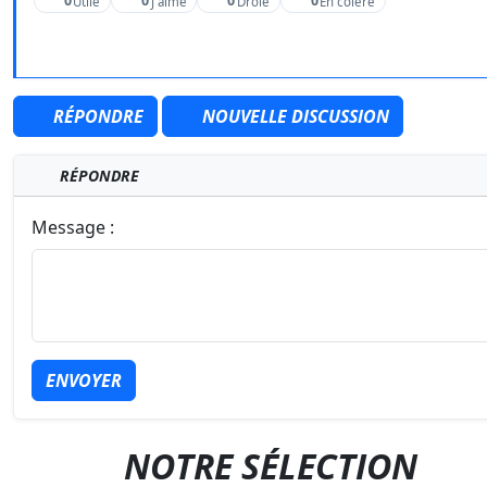
0
0
0
0
Utile
J'aime
Drôle
En colère
RÉPONDRE
NOUVELLE DISCUSSION
RÉPONDRE
Message :
ENVOYER
NOTRE SÉLECTION