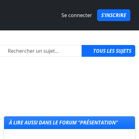
Se connecter
S'INSCRIRE
izon 6 ?
par
QuozPowa
1
TOUS LES SUJETS
À LIRE AUSSI DANS LE FORUM "PRÉSENTATION"