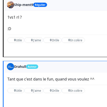
Ship-ment9
Régulier
1vs1 rl ?
:D
0
0
0
0
Utile
J'aime
Drôle
En colère
Drahull
Auteur
Tant que c'est dans le fun, quand vous voulez ^^
0
0
0
0
Utile
J'aime
Drôle
En colère