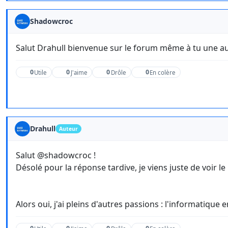
Shadowcroc
Salut Drahull bienvenue sur le forum même à tu une au
0
0
0
0
Utile
J'aime
Drôle
En colère
Drahull
Auteur
Salut @shadowcroc !
Désolé pour la réponse tardive, je viens juste de voir l
Alors oui, j'ai pleins d'autres passions : l'informatique 