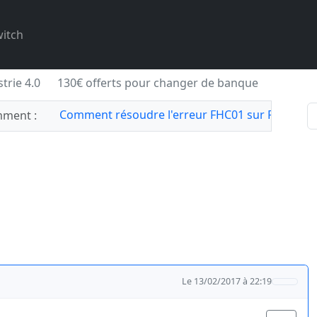
itch
trie 4.0
130€ offerts pour changer de banque
Comment résoudre l'erreur FHC01 sur Forza Hor
ment :
Le 13/02/2017 à 22:19