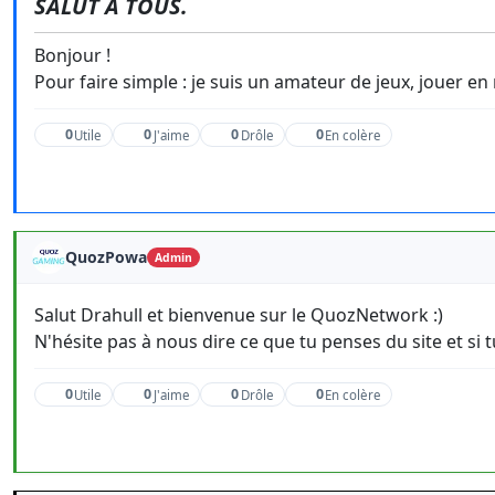
SALUT À TOUS.
Bonjour !
Pour faire simple : je suis un amateur de jeux, jouer en
0
0
0
0
Utile
J'aime
Drôle
En colère
QuozPowa
Admin
Salut Drahull et bienvenue sur le QuozNetwork :)
N'hésite pas à nous dire ce que tu penses du site et si t
0
0
0
0
Utile
J'aime
Drôle
En colère