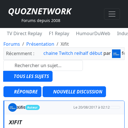
QUOZNETWORK
Forums depuis 2008
TV Direct Replay
F1 Replay
HumourDuWeb
Indus
Forums
Présentation
Xifit
chaine Twitch reihalf début
par
fo
Récemment :
TOUS LES SUJETS
RÉPONDRE
NOUVELLE DISCUSSION
Xifit
Le 20/08/2017 à 02:12
Auteur
XIFIT