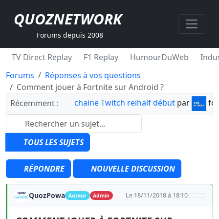
QUOZNETWORK
Forums depuis 2008
TV Direct Replay
F1 Replay
HumourDuWeb
Indus
Forums
Réponses à vos questions
Comment jouer à Fortnite sur Android ?
chaine Twitch reihalf début
par
fo
Récemment :
TOUS LES SUJETS
RÉPONDRE
NOUVELLE DISCUSSION
QuozPowa
Le 18/11/2018 à 18:10
Auteur
Admin