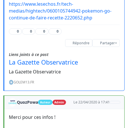
https://www.lesechos.fr/tech-
medias/hightech/0600105744942-pokemon-go-
continue-de-faire-recette-2220652.php
0
0
0
0
Répondre
Partager
Liens joints à ce post
La Gazette Observatrice
La Gazette Observatrice
GOLEM13.FR
QuozPowa
Le 22/04/2020 à 17:41
Auteur
Admin
Merci pour ces infos !