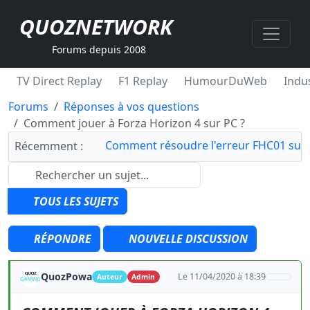
QUOZNETWORK
Forums depuis 2008
TV Direct Replay
F1 Replay
HumourDuWeb
Indus
Forums
Réponses à vos questions
Comment jouer à Forza Horizon 4 sur PC ?
Comment résoudre l'erreur FHC01 sur 
Récemment :
TOUS LES SUJETS
RÉPONDRE
NOUVELLE DISCUSSION
QuozPowa
Le 11/04/2020 à 18:39
Auteur
Admin