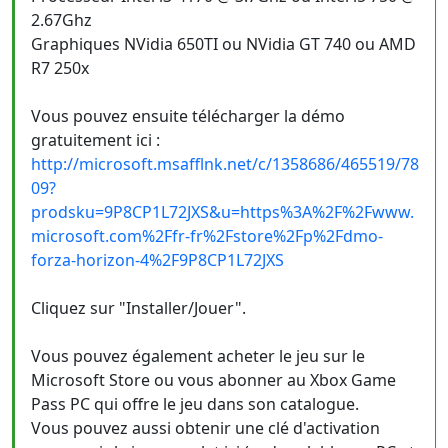
2.67Ghz
Graphiques NVidia 650TI ou NVidia GT 740 ou AMD
R7 250x
Vous pouvez ensuite télécharger la démo
gratuitement ici :
http://microsoft.msafflnk.net/c/1358686/465519/78
09?
prodsku=9P8CP1L72JXS&u=https%3A%2F%2Fwww.
microsoft.com%2Ffr-fr%2Fstore%2Fp%2Fdmo-
forza-horizon-4%2F9P8CP1L72JXS
Cliquez sur "Installer/Jouer".
Vous pouvez également acheter le jeu sur le
Microsoft Store ou vous abonner au Xbox Game
Pass PC qui offre le jeu dans son catalogue.
Vous pouvez aussi obtenir une clé d'activation