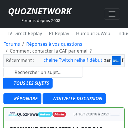
QUOZNETWORK
Forums depuis 2008
TV Direct Replay
F1 Replay
HumourDuWeb
Indus
Forums
Réponses à vos questions
Comment contacter la CAF par email ?
chaine Twitch reihalf début
par
fo
Récemment :
TOUS LES SUJETS
RÉPONDRE
NOUVELLE DISCUSSION
QuozPowa
Le 16/12/2018 à 20:21
Auteur
Admin