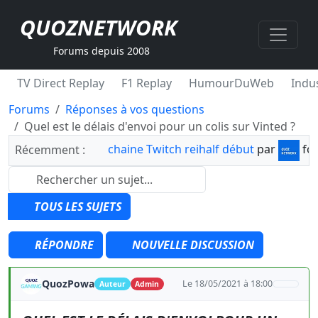
QUOZNETWORK
Forums depuis 2008
TV Direct Replay
F1 Replay
HumourDuWeb
Indus
Forums
Réponses à vos questions
Quel est le délais d'envoi pour un colis sur Vinted ?
chaine Twitch reihalf début
par
fo
Récemment :
TOUS LES SUJETS
RÉPONDRE
NOUVELLE DISCUSSION
QuozPowa
Le 18/05/2021 à 18:00
Auteur
Admin